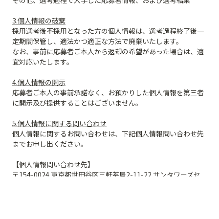
その他、選考過程で入手した応募者情報、および選考結果

3.個人情報の破棄
採用選考後不採用となった方の個人情報は、選考過程終了後一
定期間保管し、適法かつ適正な方法で廃棄いたします。

なお、事前に応募者ご本人から返却の希望があった場合は、適
宜対応いたします。

4.個人情報の開示
応募者ご本人の事前承諾なく、お預かりした個人情報を第三者
に開示及び提供することはございません。

5.個人情報に関する問い合わせ
個人情報に関するお問い合わせは、下記個人情報問い合わせ先
までお申し出ください。

【個人情報問い合わせ先】

〒154-0024 東京都世田谷区三軒茶屋2-11-22 サンタワーズセ
ンタービル3F

株式会社白組  管理部  

TEL: 03-6453-4693

E-mail: 
info-privacy@shirogumi.co.jp